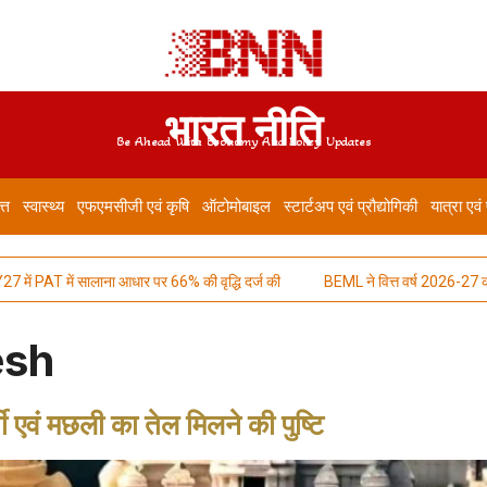
भारत नीति
Be Ahead With Economy And Policy Updates
त्त
स्वास्थ्य
एफएमसीजी एवं कृषि
ऑटोमोबाइल
स्टार्टअप एवं प्रौद्योगिकी
यात्रा एवं
ें PAT में सालाना आधार पर 66% की वृद्धि दर्ज की
BEML ने वित्त वर्ष 2026-27 की पहली त
esh
बी एवं मछली का तेल मिलने की पुष्टि