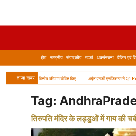
होम
राष्ट्रीय
संपादकीय
ऊर्जा
अवसंरचना
बैंकिंग एवं वि
ताजा खबर
टेड ने Q1 FY27 के वित्तीय परिणाम घोषित किए
अद्वैत एनर्जी ट्रांजिशन्स ने Q1 FY27 म
Tag:
AndhraPrad
तिरुपति मंदिर के लड्डुओं में गाय की चर्