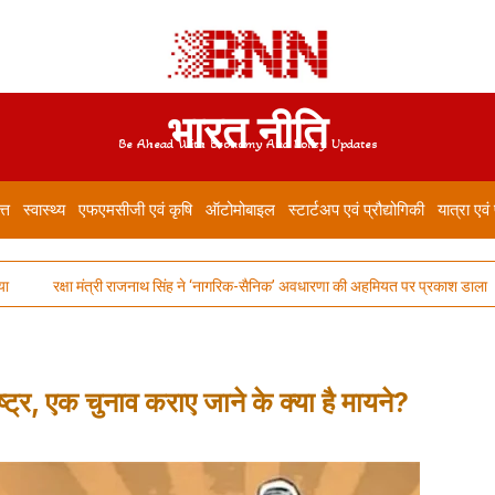
भारत नीति
Be Ahead With Economy And Policy Updates
त्त
स्वास्थ्य
एफएमसीजी एवं कृषि
ऑटोमोबाइल
स्टार्टअप एवं प्रौद्योगिकी
यात्रा एवं
रक्षा मंत्री राजनाथ सिंह ने ‘नागरिक-सैनिक’ अवधारणा की अहमियत पर प्रकाश डाला
भ
 एक चुनाव कराए जाने के क्या है मायने?