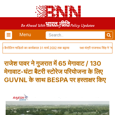
भारत नीति
Be Ahead With Economy And Policy Updates
Menu
लिन नाडिलो का कार्यकाल 31 मार्च 2032 तक बढ़ाया
रक्षा मंत्री राजनाथ सिंह ने ‘ना
राजेश पावर ने गुजरात में 65 मेगावाट / 130
मेगावाट-घंटा बैटरी स्टोरेज परियोजना के लिए
GUVNL के साथ BESPA पर हस्ताक्षर किए