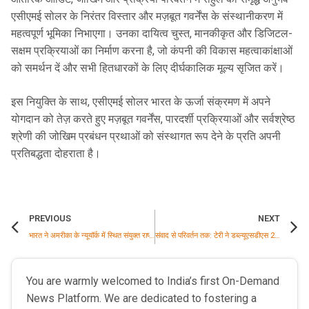
एसीएमई सोलर के निरंतर विस्तार और मज़बूत गवर्नेंस के संस्थानीकरण में
महत्वपूर्ण भूमिका निभाएगा। उनका दायित्व चुस्त, मानकीकृत और डिजिटल-
सक्षम प्रक्रियाओं का निर्माण करना है, जो कंपनी की विकास महत्वाकांक्षाओं
को समर्थन दें और सभी हितधारकों के लिए दीर्घकालिक मूल्य सृजित करें।
इस नियुक्ति के साथ, एसीएमई सोलर भारत के ऊर्जा संक्रमण में अपने
योगदान को तेज़ करते हुए मज़बूत गवर्नेंस, पारदर्शी प्रक्रियाओं और सर्वश्रेष्ठ
श्रेणी की जोखिम प्रबंधन प्रथाओं को संस्थागत रूप देने के प्रति अपनी
प्रतिबद्धता दोहराता है।
PREVIOUS
NEXT
भारत ने अमरीका के न्‍यूयॉर्क में स्थित संयुक्त राष्ट्र मुख्यालय में आयोजित संयुक्त राष्ट्र सामाजिक विकास आयोग के 64वें सत्र में अधिकार-आधारित, समावेशी और लोक-केंद्रित विकास दृष्टिकोण को रेखांकित किया
संवाद से परिवर्तन तक: टेरी ने डब्ल्यूएसडीएस 2026 के 25वें संस्करण के लिए मंच तैयार किया
You are warmly welcomed to India’s first On-Demand
News Platform. We are dedicated to fostering a