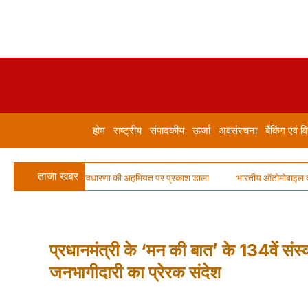
होम
राष्ट्रीय
संपादकीय
ऊर्जा
अवसंरचना
बैंकिंग एवं वि
ताजा खबर
 ‘नागरिक-सैनिक’ अवधारणा की अहमियत पर प्रकाश डाला
भारतीय ऑटोमोबाइल कंपनियां ईवी ऊर्
प्रधानमंत्री के ‘मन की बात’ के 134वें संस
जनभागीदारी का प्रेरक संदेश