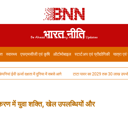
भारत नीति
Be Ahead With Economy And Policy Updates
त्त
स्वास्थ्य
एफएमसीजी एवं कृषि
ऑटोमोबाइल
स्टार्टअप एवं प्रौद्योगिकी
यात्रा एवं
जा दक्षता में दुनिया में सबसे आगे
टाटा पावर का 2029 तक 30 लाख उपभोक्ताओं को रूफट
्करण में युवा शक्ति, खेल उपलब्धियों और