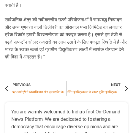
बनाती है।
सार्वजनिक क्षेत्र की नवीकरणीय ऊर्जा परियोजनाओं में समयबद्ध निष्पादन
और उच्च गुणवत्ता वाली डिलीवरी का ओसवाल पंप्स लिमिटेड का लगातार
ट्रैक रिकॉर्ड हमारी विश्वसनीयता को मजबूत करता है। इससे हम तेजी से
बढ़ते रूफटॉप सोलर अवसरों का लाभ उठाने के लिए मजबूत स्थिति में हैं और
भारत के स्वच्छ ऊर्जा एवं ग्रामीण विद्युतीकरण लक्ष्यों में सार्थक योगदान देने
की दिशा में अग्रसर हैं।”
PREVIOUS
NEXT
प्रधानमंत्री ने आत्मविश्वास और इच्छाशक्ति के महत्व को दर्शाने वाला संस्कृत सुभाषितम् साझा किया
टोरेंट इलेक्ट्रिकल्स ने फास्ट मूविंग इलेक्ट्रिकल गुड्स (FMEG) क्षेत्र में अपने व्यवसाय का विस्तार करते हुए महाराष्ट्र में बाजार में प्रवेश किया
You are warmly welcomed to India’s first On-Demand
News Platform. We are dedicated to fostering a
democracy that encourage diverse opinions and are