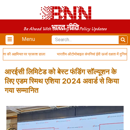
भारत नीति
Be Ahead With Economy And Policy Updates
Menu
ारणा की अहमियत पर प्रकाश डाला
भारतीय ऑटोमोबाइल कंपनियां ईवी ऊर्जा दक्षता में दुनिया में 
आरईसी लिमिटेड को बेस्ट फंडिंग सॉल्यूशन के
लिए एडम स्मिथ एशिया 2024 अवार्ड से किया
गया सम्मानित