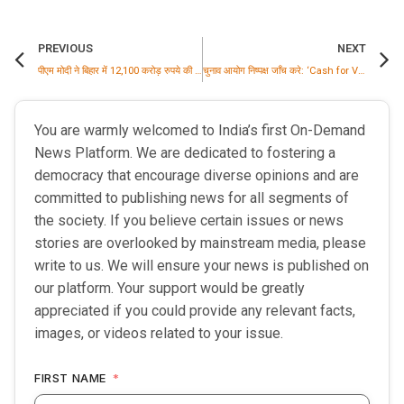
PREVIOUS
NEXT
पीएम मोदी ने बिहार में 12,100 करोड़ रुपये की कई विकास परियोजनाओं का उद्घाटन किया
चुनाव आयोग निष्पक्ष जाँच करे: ‘Cash for Vote’ मामले पर Vinod Tawde की प्रतिक्रिया
You are warmly welcomed to India’s first On-Demand
News Platform. We are dedicated to fostering a
democracy that encourage diverse opinions and are
committed to publishing news for all segments of
the society. If you believe certain issues or news
stories are overlooked by mainstream media, please
write to us. We will ensure your news is published on
our platform. Your support would be greatly
appreciated if you could provide any relevant facts,
images, or videos related to your issue.
FIRST NAME