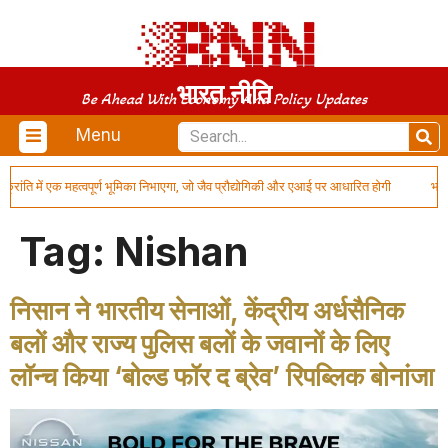
भारत नीति
Be Ahead With Economy And Policy Updates
Menu
्रांति में एक महत्वपूर्ण भूमिका निभाएगा, जो जैव प्रौद्योगिकी और एआई पर आधारित होगी
भारत 
Tag:
Nishan
निसान ने भारतीय सेनाओं, केंद्रीय अर्धसैनिक
बलों और राज्य पुलिस बलों के जवानों के लिए
लॉन्च किया ‘बोल्ड फॉर द ब्रेव’ रिपब्लिक बोनांजा