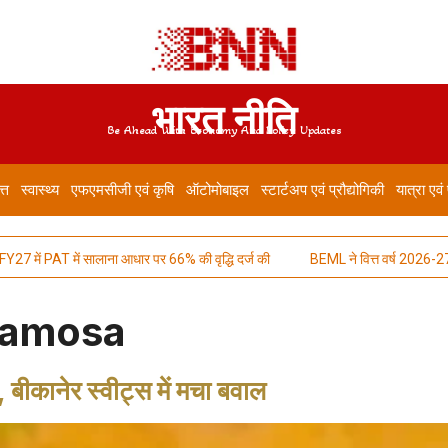
भारत नीति
Be Ahead With Economy And Policy Updates
त्त
स्वास्थ्य
एफएमसीजी एवं कृषि
ऑटोमोबाइल
स्टार्टअप एवं प्रौद्योगिकी
यात्रा एवं
27 में PAT में सालाना आधार पर 66% की वृद्धि दर्ज की
BEML ने वित्त वर्ष 2026-27 की पह
Samosa
 बीकानेर स्वीट्स में मचा बवाल