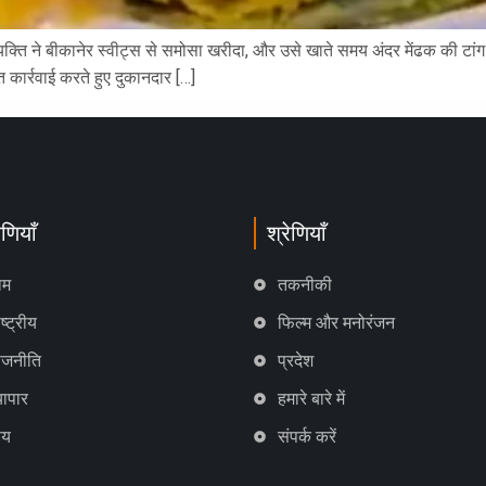
यक्ति ने बीकानेर स्वीट्स से समोसा खरीदा, और उसे खाते समय अंदर मेंढक की टां
त कार्रवाई करते हुए दुकानदार […]
ेणियाँ
श्रेणियाँ
ोम
तकनीकी
ष्ट्रीय
फिल्म और मनोरंजन
ाजनीति
प्रदेश
्यापार
हमारे बारे में
ाय
संपर्क करें