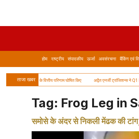
होम
राष्ट्रीय
संपादकीय
ऊर्जा
अवसंरचना
बैंकिंग एवं वि
ताजा खबर
िमिटेड ने Q1 FY27 के वित्तीय परिणाम घोषित किए
अद्वैत एनर्जी ट्रांजिशन्स ने Q1 FY
Tag:
Frog Leg in 
समोसे के अंदर से निकली मेंढक की टांग,