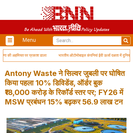
भारत नीति
Be Ahead With Economy And Policy Updates
Menu
ारणा की अहमियत पर प्रकाश डाला
भारतीय ऑटोमोबाइल कंपनियां ईवी ऊर्जा दक्षता में दुनिया में 
Antony Waste ने सिल्वर जुबली पर घोषित
किया पहला 10% डिविडेंड, ऑर्डर बुक
₹18,000 करोड़ के रिकॉर्ड स्तर पर; FY26 में
MSW प्रबंधन 15% बढ़कर 56.9 लाख टन