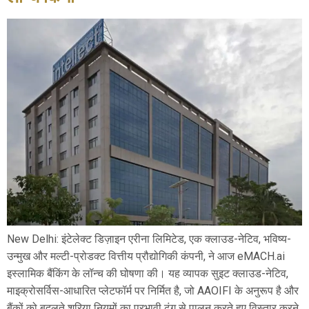
New Delhi: इंटेलेक्ट डिज़ाइन एरीना लिमिटेड, एक क्लाउड-नेटिव, भविष्य-
उन्मुख और मल्टी-प्रोडक्ट वित्तीय प्रौद्योगिकी कंपनी, ने आज eMACH.ai
इस्लामिक बैंकिंग के लॉन्च की घोषणा की। यह व्यापक सुइट क्लाउड-नेटिव,
माइक्रोसर्विस-आधारित प्लेटफॉर्म पर निर्मित है, जो AAOIFI के अनुरूप है और
बैंकों को बदलते शरिया नियमों का प्रभावी ढंग से पालन करते हुए विस्तार करने