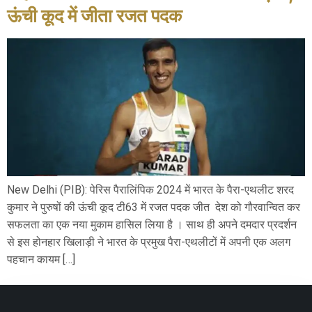
ऊंची कूद में जीता रजत पदक
New Delhi (PIB): पेरिस पैरालिंपिक 2024 में भारत के पैरा-एथलीट शरद
कुमार ने पुरुषों की ऊंची कूद टी63 में रजत पदक जीत देश को गौरवान्वित कर
सफलता का एक नया मुकाम हासिल लिया है । साथ ही अपने दमदार प्रदर्शन
से इस होनहार खिलाड़ी ने भारत के प्रमुख पैरा-एथलीटों में अपनी एक अलग
पहचान कायम […]