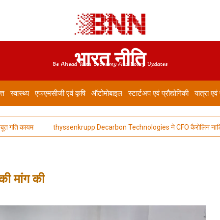
भारत नीति
Be Ahead With Economy And Policy Updates
त्त
स्वास्थ्य
एफएमसीजी एवं कृषि
ऑटोमोबाइल
स्टार्टअप एवं प्रौद्योगिकी
यात्रा एवं
गति कायम
thyssenkrupp Decarbon Technologies ने CFO कैरोलिन नाडिलो का का
ा की मांग की