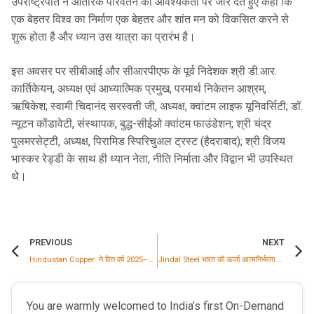
उपराष्ट्रपति ने आंतरिक परिवर्तन की आवश्यकता पर जोर देते हुए कहा कि
एक बेहतर विश्‍व का निर्माण एक बेहतर और शांत मन को विकसित करने से
शुरू होता है और ध्यान उस यात्रा का प्रारंभ है।
इस अवसर पर सीबीआई और सीआरपीएफ के पूर्व निदेशक श्री डी.आर.
कार्तिकेयन, अध्यक्ष एवं आध्यात्मिक प्रमुख, परमार्थ निकेतन आश्रम,
ऋषिकेश; स्वामी चिदानंद सरस्वती जी, अध्यक्ष, क्वांटम लाइफ यूनिवर्सिटी; डॉ.
न्यूटन कोंडावेटी, संस्थापक, बुद्ध-सीईओ क्वांटम फाउंडेशन; श्री चंद्र
पुलमरसेट्टी, अध्यक्ष, पिरामिड स्पिरिचुअल ट्रस्ट (हैदराबाद); श्री विजय
भास्कर रेड्डी के साथ ही ध्यान नेता, नीति निर्माता और विद्वान भी उपस्थित
थे।
PREVIOUS
NEXT
Hindustan Copper ने वित्त वर्ष 2025–26 में मजबूत परिचालन प्रदर्शन दर्ज किया
Jindal Steel भारत की ऊर्जा आत्मनिर्भरता और सतत इस्पात उत्पादन के लिए कोयला गैसीकरण क्रांति का नेतृत्व कर रही है
You are warmly welcomed to India’s first On-Demand