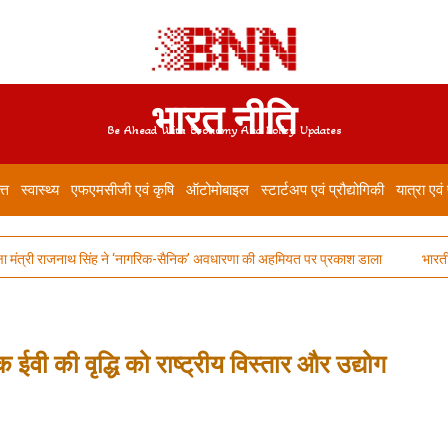
भारत नीति
Be Ahead With Economy And Policy Updates
त्त
स्वास्थ्य
एफएमसीजी एवं कृषि
ऑटोमोबाइल
स्टार्टअप एवं प्रौद्योगिकी
यात्रा एवं
्री राजनाथ सिंह ने ‘नागरिक-सैनिक’ अवधारणा की अहमियत पर प्रकाश डाला
भारतीय ऑटोमोब
ईवी की वृद्धि को राष्ट्रीय विस्तार और उद्योग