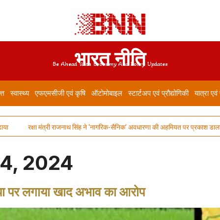
भारत नीति
Be Ahead With Economy And Policy Updates
त्त
स्वास्थ्य
एफएमसीजी एवं कृषि
ऑटोमोबाइल
स्टार्टअप एवं प्रौद्योगिकी
यात्रा एवं
 मंत्री राजनाथ सिंह ने ‘नागरिक-सैनिक’ अवधारणा की अहमियत पर प्रकाश डाला
भारतीय ऑ
4, 2024
पा पर लगाया खाद अभाव का आरोप