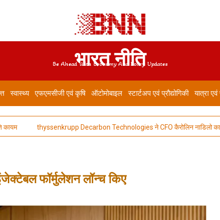
भारत नीति
Be Ahead With Economy And Policy Updates
त्त
स्वास्थ्य
एफएमसीजी एवं कृषि
ऑटोमोबाइल
स्टार्टअप एवं प्रौद्योगिकी
यात्रा एवं
म
thyssenkrupp Decarbon Technologies ने CFO कैरोलिन नाडिलो का कार्यकाल
ंजेक्टेबल फॉर्मुलेशन लॉन्च किए