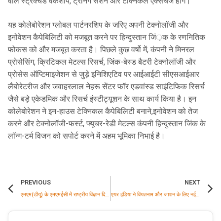
वाले स्ट्रक्चर्ड वर्कशॉप, ट्रेनिंग सेशन और टेक्निकल एक्सचेंज होंगे।
यह कोलेबोरेशन ग्लोबल पार्टनरशिप के जरिए अपनी टेक्नोलॉजी और
इनोवेशन कैपेबिलिटी को मजबूत करने पर हिन्दुस्तान जिं़क के रणनितिक
फोकस को और मजबूत करता है। पिछले कुछ वर्षो में, कंपनी ने मिनरल
प्रोसेसिंग, क्रिटिकल मेटल्स रिसर्च, जिंक-बेस्ड बैटरी टेक्नोलॉजी और
प्रोसेस ऑप्टिमाइजेशन से जुड़े इनिशिएटिव पर आईआईटी सीएसआईआर
लैबोरेटरीज और जवाहरलाल नेहरू सेंटर फॉर एडवांस्ड साइंटिफिक रिसर्च
जैसे बड़े एकेडमिक और रिसर्च इंस्टीट्यूशन के साथ कार्य किया है। इन
कोलेबोरेशन ने इन-हाउस टेक्निकल कैपेबिलिटी बनाने,इनोवेशन को तेज
करने और टेक्नोलॉजी-फर्स्ट, फ्यूचर-रेडी मेटल्स कंपनी हिन्दुस्तान जिंक के
लॉन्ग-टर्म विजन को सपोर्ट करने में अहम भूमिका निभाई है।
PREVIOUS
NEXT
एमएम(डीयू) के एमएमईसी में राष्ट्रीय विज्ञान दिवस उत्साह के साथ मनाया गया
एयर इंडिया ने वियतनाम और जापान के लिए नई उड़ानों के साथ एशिया में अपनी उपस्थिति का विस्तार किया