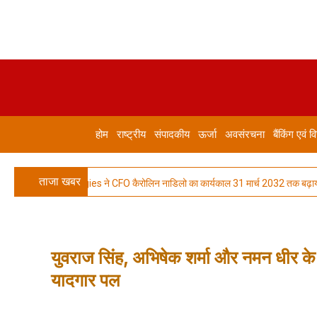
होम
राष्ट्रीय
संपादकीय
ऊर्जा
अवसंरचना
बैंकिंग एवं वि
ताजा खबर
logies ने CFO कैरोलिन नाडिलो का कार्यकाल 31 मार्च 2032 तक बढ़ाया
रक्षा
युवराज सिंह, अभिषेक शर्मा और नमन धीर के
यादगार पल