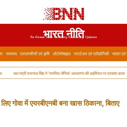
भारत नीति
Be Ahead With Economy And Policy Updates
त्त
स्वास्थ्य
एफएमसीजी एवं कृषि
ऑटोमोबाइल
स्टार्टअप एवं प्रौद्योगिकी
यात्रा एवं
 मंत्री राजनाथ सिंह ने ‘नागरिक-सैनिक’ अवधारणा की अहमियत पर प्रकाश डाला
भारतीय ऑट
 लिए गोवा में एयरबीएनबी बना खास ठिकाना, बिताए